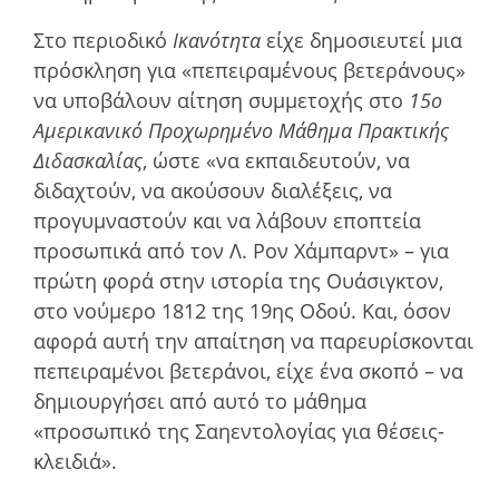
Στο περιοδικό
Ικανότητα
είχε δηµοσιευτεί µια
πρόσκληση για «πεπειραµένους βετεράνους»
να υποβάλουν αίτηση συµµετοχής στο
15ο
Αµερικανικό Προχωρηµένο Μάθηµα Πρακτικής
Διδασκαλίας
, ώστε «να εκπαιδευτούν, να
διδαχτούν, να ακούσουν διαλέξεις, να
προγυµναστούν και να λάβουν εποπτεία
προσωπικά από τον Λ. Ρον Χάµπαρντ» – για
πρώτη φορά στην ιστορία της Ουάσιγκτον,
στο νούµερο 1812 της 19ης Οδού. Και, όσον
αφορά αυτή την απαίτηση να παρευρίσκονται
πεπειραµένοι βετεράνοι, είχε ένα σκοπό – να
δηµιουργήσει από αυτό το µάθηµα
«προσωπικό της Σαηεντολογίας για θέσεις-
κλειδιά».