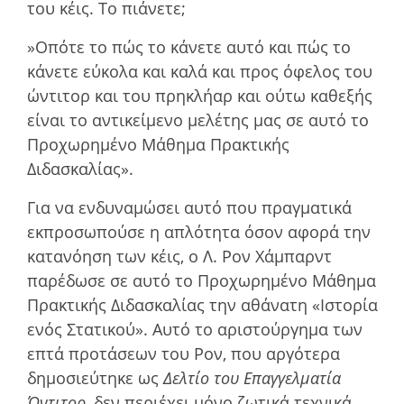
του κέις. Το πιάνετε;
»Οπότε το πώς το κάνετε αυτό και πώς το
κάνετε εύκολα και καλά και προς όφελος του
ώντιτορ και του πρηκλήαρ και ούτω καθεξής
είναι το αντικείµενο µελέτης µας σε αυτό το
Προχωρηµένο Μάθηµα Πρακτικής
Διδασκαλίας».
Για να ενδυναµώσει αυτό που πραγµατικά
εκπροσωπούσε η απλότητα όσον αφορά την
κατανόηση των κέις, ο Λ. Ρον Χάμπαρντ
παρέδωσε σε αυτό το Προχωρηµένο Μάθηµα
Πρακτικής Διδασκαλίας την αθάνατη «Ιστορία
ενός Στατικού». Αυτό το αριστούργηµα των
επτά προτάσεων του Ρον, που αργότερα
δηµοσιεύτηκε ως
Δελτίο του Επαγγελµατία
Ώντιτορ
, δεν περιέχει µόνο ζωτικά τεχνικά