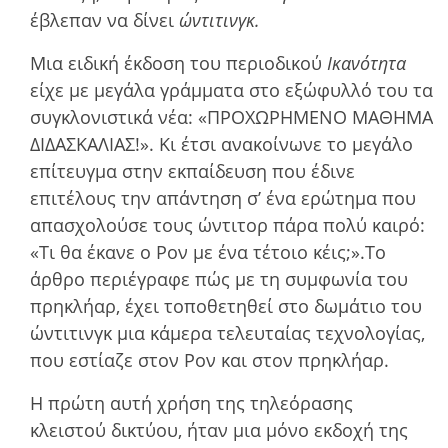
έβλεπαν να δίνει
ώντιτινγκ.
Μια ειδική έκδοση του περιοδικού
Ικανότητα
είχε µε µεγάλα γράµµατα στο εξώφυλλό του τα
συγκλονιστικά νέα: «ΠΡΟΧΩΡΗΜΕΝΟ ΜΑΘΗΜΑ
ΔΙΔΑΣΚΑΛΙΑΣ!». Κι έτσι ανακοίνωνε το µεγάλο
επίτευγµα στην εκπαίδευση που έδινε
επιτέλους την απάντηση σ’ ένα ερώτηµα που
απασχολούσε τους ώντιτορ πάρα πολύ καιρό:
«Τι θα έκανε ο Ρον µε ένα τέτοιο κέις;».Το
άρθρο περιέγραφε πώς µε τη συµφωνία του
πρηκλήαρ, έχει τοποθετηθεί στο δωµάτιο του
ώντιτινγκ µια κάµερα τελευταίας τεχνολογίας,
που εστίαζε στον Ρον και στον πρηκλήαρ.
Η πρώτη αυτή χρήση της τηλεόρασης
κλειστού δικτύου, ήταν µια µόνο εκδοχή της