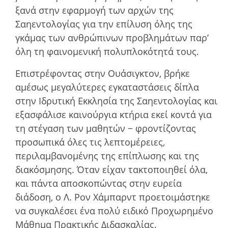
ξανά στην εφαρµογή των αρχών της
Σαηεντολογίας για την επίλυση όλης της
γκάµας των ανθρώπινων προβληµάτων παρ’
όλη τη φαινοµενική πολυπλοκότητά τους.
Επιστρέφοντας στην Ουάσιγκτον, βρήκε
αµέσως µεγαλύτερες εγκαταστάσεις δίπλα
στην Ιδρυτική Εκκλησία της Σαηεντολογίας και
εξασφάλισε καινούργια κτήρια εκεί κοντά για
τη στέγαση των µαθητών − φροντίζοντας
προσωπικά όλες τις λεπτοµέρειες,
περιλαµβανοµένης της επίπλωσης και της
διακόσµησης. Όταν είχαν τακτοποιηθεί όλα,
και πάντα αποσκοπώντας στην ευρεία
διάδοση, ο Λ. Ρον Χάμπαρντ προετοιµάστηκε
να συγκαλέσει ένα πολύ ειδικό Προχωρηµένο
Μάθηµα Πρακτικής Διδασκαλίας.