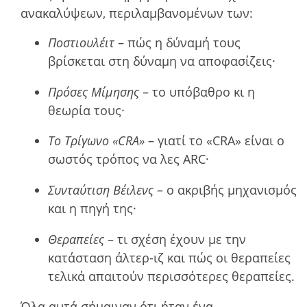
ανακαλύψεων, περιλαµβανοµένων των:
Ποστιουλέιτ
– πώς η δύναµή τους
βρίσκεται στη δύναµη να αποφασίζεις·
Πρόσες Μίµησης
– το υπόβαθρο κι η
θεωρία τους·
Το Τρίγωνο «CRA»
– γιατί το «CRA» είναι ο
σωστός τρόπος να λες ARC·
Συνταύτιση Βέιλενς
– ο ακριβής µηχανισµός
και η πηγή της·
Θεραπείες
– τι σχέση έχουν µε την
κατάσταση άλτερ-ιζ και πώς οι θεραπείες
τελικά απαιτούν περισσότερες θεραπείες.
Όλα αυτά σήµαιναν ότι ήταν ένα