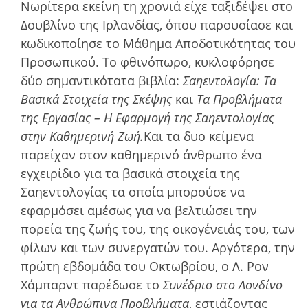
Νωρίτερα εκείνη τη χρονιά είχε ταξιδέψει στο
Δουβλίνο της Ιρλανδίας, όπου παρουσίασε και
κωδικοποίησε το Μάθηµα Αποδοτικότητας του
Προσωπικού. Το φθινόπωρο, κυκλοφόρησε
δύο σημαντικότατα βιβλία:
Σαηεντολογία: Τα
Βασικά Στοιχεία της Σκέψης
και
Τα Προβλήµατα
της Εργασίας – Η Εφαρµογή της Σαηεντολογίας
στην Καθηµερινή Ζωή.
Και τα δυο κείµενα
παρείχαν στον καθηµερινό άνθρωπο ένα
εγχειρίδιο για τα βασικά στοιχεία της
Σαηεντολογίας τα οποία µπορούσε να
εφαρµόσει αµέσως για να βελτιώσει την
πορεία της ζωής του, της οικογένειάς του, των
φίλων και των συνεργατών του. Αργότερα, την
πρώτη εβδοµάδα του Οκτωβρίου, ο Λ. Ρον
Χάμπαρντ παρέδωσε το
Συνέδριο στο Λονδίνο
για τα Ανθρώπινα Προβλήµατα
, εστιάζοντας