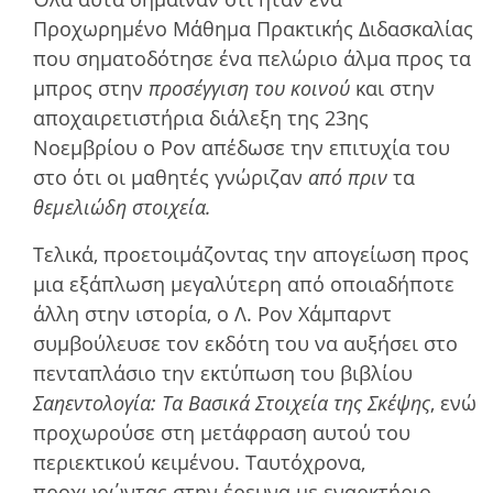
Προχωρηµένο Μάθηµα Πρακτικής Διδασκαλίας
που σηµατοδότησε ένα πελώριο άλµα προς τα
µπρος στην
προσέγγιση του κοινού
και στην
αποχαιρετιστήρια διάλεξη της 23ης
Νοεµβρίου ο Ρον απέδωσε την επιτυχία του
στο ότι οι µαθητές γνώριζαν
από πριν
τα
θεµελιώδη στοιχεία.
Τελικά, προετοιµάζοντας την απογείωση προς
µια εξάπλωση µεγαλύτερη από οποιαδήποτε
άλλη στην ιστορία, ο Λ. Ρον Χάμπαρντ
συµβούλευσε τον εκδότη του να αυξήσει στο
πενταπλάσιο την εκτύπωση του βιβλίου
Σαηεντολογία: Τα Βασικά Στοιχεία της Σκέψης
, ενώ
προχωρούσε στη µετάφραση αυτού του
περιεκτικού κειµένου. Ταυτόχρονα,
προχωρώντας στην έρευνα με εναρκτήριο