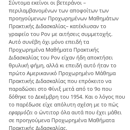
Σύντοµα εκείνοι οι βετεράνοι –
περιλαµβανοµένων των αποφοίτων των
προηγούµενων Προχωρηµένων Μαθηµάτων
Πρακτικής Διδασκαλίας– κατέκλυσαν το
γραφείο του Ρον µε αιτήσεις συµµετοχής.
Αυτό συνέβη όχι µόνο επειδή τα
Προχωρηµένα Μαθήµατα Πρακτικής
Διδασκαλίας του Ρον είχαν ήδη αποκτήσει
θρυλική φήµη, αλλά κι επειδή αυτό ήταν το
πρώτο Αµερικανικό Προχωρηµένο Μάθηµα
Πρακτικής Διδασκαλίας που επρόκειτο να
παραδώσει στο Φίνιξ µετά από το 9ο που
δόθηκε το Δεκέµβρη του 1954. Και ο λόγος που
το παρέδωσε είχε απόλυτη σχέση µε το πώς
εφαρµόζει
ο ώντιτορ όλα αυτά που έχει µάθει
σε προηγούµενα Προχωρηµένα Μαθήµατα
Πρακτικής Διδασκαλίας.