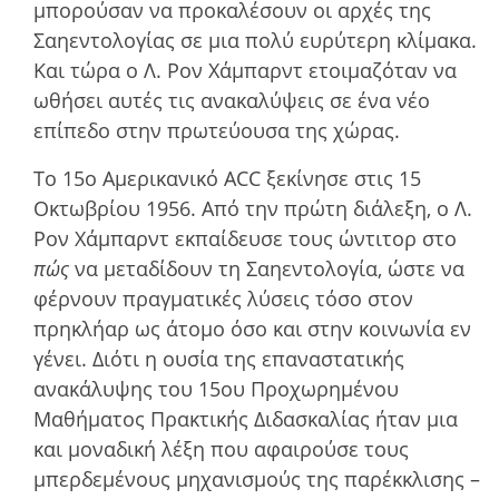
µπορούσαν να προκαλέσουν οι αρχές της
Σαηεντολογίας σε µια πολύ ευρύτερη κλίµακα.
Και τώρα ο Λ. Ρον Χάμπαρντ ετοιµαζόταν να
ωθήσει αυτές τις ανακαλύψεις σε ένα νέο
επίπεδο στην πρωτεύουσα της χώρας.
Το 15ο Αμερικανικό ACC ξεκίνησε στις 15
Οκτωβρίου 1956. Από την πρώτη διάλεξη, ο Λ.
Ρον Χάμπαρντ εκπαίδευσε τους ώντιτορ στο
πώς
να µεταδίδουν τη Σαηεντολογία, ώστε να
φέρνουν πραγµατικές λύσεις τόσο στον
πρηκλήαρ ως άτοµο όσο και στην κοινωνία εν
γένει. Διότι η ουσία της επαναστατικής
ανακάλυψης του 15ου Προχωρηµένου
Μαθήµατος Πρακτικής Διδασκαλίας ήταν µια
και µοναδική λέξη που αφαιρούσε τους
µπερδεµένους µηχανισµούς της παρέκκλισης –