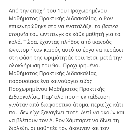
Από την εποχή του 1ου Προχωρηµένου
Μαθήµατος Πρακτικής Διδασκαλίας, ο Ρον
επικεντρώθηκε στο να ενσταλάξει τα
βασικά
στοιχεία
του ώντιτινγκ σε κάθε µαθητή για τα
καλά. Τώρα, έχοντας πλήθος από ικανούς
ώντιτορ ήταν καιρός αυτό το έργο να περάσει
στη φάση της ωριµότητάς του. Έτσι, µετά την
ολοκλήρωση του 9ου Προχωρηµένου
Μαθήµατος Πρακτικής Διδασκαλίας,
παρουσίασε ένα καινούργιο
είδος
Προχωρηµένου Μαθήµατος Πρακτικής
Διδασκαλίας. Παρ’ όλο που η εκπαίδευση
γινόταν από διαφορετικά άτοµα, περιείχε κάτι
που δεν είχε ξαναγίνει ποτέ. Αντί να ακούν και
να βλέπουν τον Λ. Ρον Χάμπαρντ να δίνει τη
διάλεξη, οι µαθητές τον άκουγαν και τον