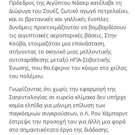
Πρόεδρος της Αιγύπτου Νάσερ κατέλαβε τη
Διώρυγα του Σουέζ, ζωτικό αγωγό πετρελαίου,
και οι βρετανικές και γαλλικές ένοπλες
δυνάµεις προετοιµάζονταν να βοµβαρδίσουν
τις αιγυπτιακές αεροπορικές βάσεις. Στην
Κούβα, ετοιµαζόταν µια επανάσταση,
στήνοντας το σκηνικό µιας µελλοντικής
αντιπαράθεσης µεταξύ ΗΠΑ-Σοβιετικής
Ένωσης, που θα έφερνε τον κόσµο στο χείλος
του πολέµου.
Γνωρίζοντας ότι χωρίς την εφαρµογή της
Σαηεντολογίας σε ευρεία κλίµακα δεν υπήρχε
καµία ελπίδα για µόνιµη επίλυση των
παγκόσµιων συγκρούσεων, ο Λ. Ρον Χάμπαρντ
έστρεψε την προσοχή του για άλλη µια φορά
στο σηµαντικότατο έργο της διάδοσης.