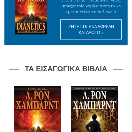
Περιέχει τρία κεφάλαια από το Νο
1 μπεστ-σέλερ για τη διάνοια.
ΖΗΤΉΣΤΕ ΈΝΑ ΔΩΡΕΆΝ
ΚΑΤΆΛΟΓΟ »
ΤΑ ΕΙΣΑΓΩΓΙΚΑ ΒΙΒΛΙΑ