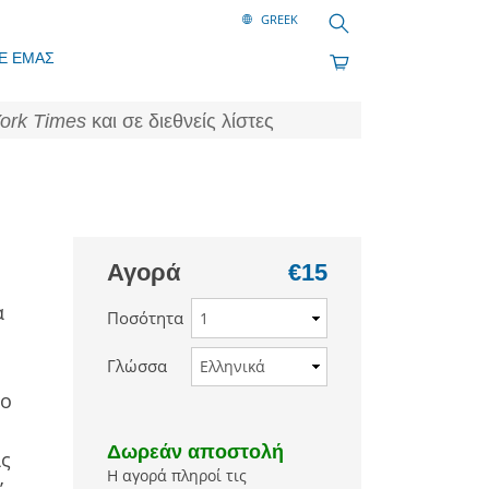
Αναζήτηση
Ε ΕΜΑΣ
ork Times
και σε διεθνείς λίστες
Αγορά
€15
α
Ποσότητα
Γλώσσα
το
Δωρεάν αποστολή
ις
Η αγορά πληροί τις