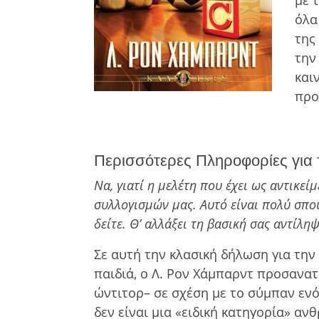
µε τ
όλα
της
την
και
προ
Περισσότερες Πληροφορίες για τ
Να, γιατί η μελέτη που έχει ως αντικεί
συλλογισμών μας. Αυτό είναι πολύ σπου
δείτε. Θ’ αλλάξει τη βασική σας αντίληψ
Σε αυτή την κλασική δήλωση για τη
παιδιά, ο Λ. Ρον Χάμπαρντ προσανατ
ώντιτορ– σε σχέση με το σύμπαν ενός
δεν είναι μια «ειδική κατηγορία» 