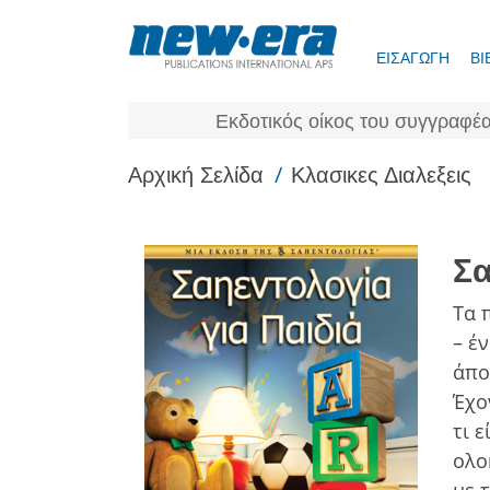
ΕΙΣΑΓΩΓΗ
ΒΙ
Εκδοτικός οίκος του συγγραφέα
/
Αρχική Σελίδα
Κλασικες Διαλεξεις
Σα
Τα 
– έ
άπο
Έχο
τι 
ολο