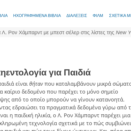
ΒΛΙΑ
ΗΧΟΓΡΑΦΗΜΕΝΑ ΒΙΒΛΙΑ
ΔΙΑΛΕΞΕΙΣ
ΦΙΛΜ
ΣΧΕΤΙΚΑ Μ
 Λ. Ρον Χάμπαρντ με μπεστ σέλερ στις λίστες της
New Y
ηεντολογία για Παιδιά
παιδιά είναι
θήταν
που καταλαµβάνουν µικρά σώµατ
να καίριο δεδοµένο που παρέχει το µόνο σηµείο
ψης από το οποίο µπορούν να γίνουν κατανοητά.
ντας εδραιώσει τα πραγµατικά δεδοµένα γύρω από 
είναι η παιδική ηλικία, ο Λ. Ρον Χάμπαρντ παρέχει µια
κληρωµένη τεχνολογία σχετικά µε το πώς συµβιώνε