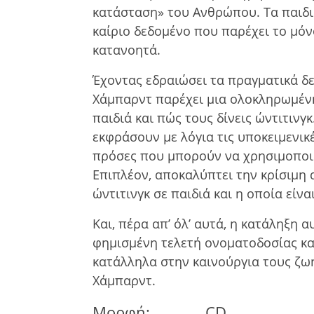
κατάσταση» του Ανθρώπου. Τα παιδι
καίριο δεδοµένο που παρέχει το µό
κατανοητά.
Έχοντας εδραιώσει τα πραγµατικά δεδ
Χάμπαρντ παρέχει µια ολοκληρωµένη
παιδιά και πώς τους δίνεις ώντιτινγ
εκφράσουν με λόγια τις υποκειμενικέ
πρόσες που μπορούν να χρησιμοποι
Επιπλέον, αποκαλύπτει την κρίσιμη
ώντιτινγκ σε παιδιά και η οποία είνα
Και, πέρα απ’ όλ’ αυτά, η κατάληξη α
φημισμένη τελετή ονοματοδοσίας κα
κατάλληλα στην καινούργια τους ζωή
Χάμπαρντ.
Μορφή:
CD