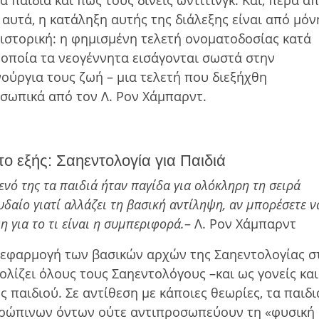
α παιδιά και πώς τους δίνεις ώντιτινγκ. Και, πέρα απ
 αυτά, η κατάληξη αυτής της διάλεξης είναι από µόν
 ιστορική: η φηµισµένη τελετή ονοµατοδοσίας κατά
 οποία τα νεογέννητα εισάγονται σωστά στην
νούργια τους ζωή – µια τελετή που διεξήχθη
σωπικά από τον Λ. Ρον Χάμπαρντ.
ο εξής: Σαηεντολογία για Παιδιά
μενό της τα παιδιά ήταν παγίδα για ολόκληρη τη σειρά
δαίο γιατί αλλάζει τη βασική αντίληψη, αν μπορέσετε ν
η για το τι είναι η συμπεριφορά.
– Λ. Ρον Χάμπαρντ
ν εφαρμογή των βασικών αρχών της Σαηεντολογίας σ
ολίζει όλους τους Σαηεντολόγους –και ως γονείς και
 παιδιού. Σε αντίθεση με κάποιες θεωρίες, τα παιδι
ανθρώπινων όντων ούτε αντιπροσωπεύουν τη «φυσική