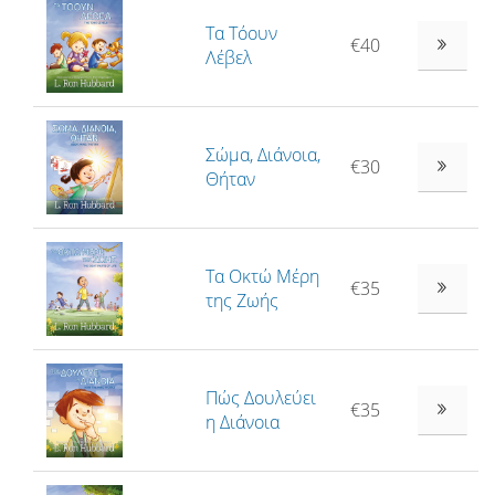
Τα Τόουν
€40
Λέβελ
Σώμα, Διάνοια,
€30
Θήταν
Τα Οκτώ Μέρη
€35
της Ζωής
Πώς Δουλεύει
€35
η Διάνοια