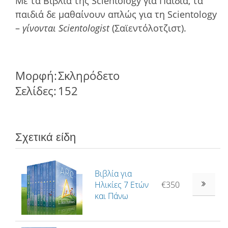
Με τα Βιβλία της Scientology για Παιδιά, τα
παιδιά δε μαθαίνουν απλώς για τη Scientology
–
γίνονται Scientologist
(Σαϊεντόλοτζιστ).
Μορφή:
Σκληρόδετο
Σελίδες:
152
Σχετικά είδη
Βιβλία για
Ηλικίες 7 Ετών
€350
και Πάνω