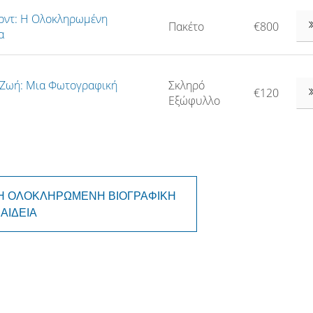
αρντ: Η Ολοκληρωμένη
Πακέτο
€800
α
 Ζωή: Μια Φωτογραφική
Σκληρό
€120
Εξώφυλλο
Τ: Η ΟΛΟΚΛΗΡΩΜΈΝΗ ΒΙΟΓΡΑΦΙΚΉ
ΑΊΔΕΙΑ