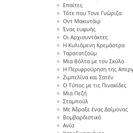
Επαίτες
Τότε που Τονε Γνώριζα
Οντ Μακιντάιρ
Ένας ευφυής
Οι Αρχισυντάκτες
Η Κυλιόμενη Κρεμάστρα
Ταρατατζούμ
Μια Βόλτα με τον Σκύλο
Η Περιφρούρηση της Απεργ
Ζιμπελίνα και Σατέν
Ο Τύπος με τις Πινακίδες
Μια Πεζή
Σταμπούλ
Με Άδραξε ένας Δαίμονας
Βομβαρδιστικό
Ανία