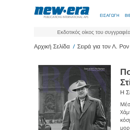
ΕΙΣΑΓΩΓΗ
ΒΙ
Εκδοτικός οίκος του συγγραφέα
/
Αρχική Σελίδα
Σειρά για τον Λ. Ρ
Πο
Στ
Η Σ
Μέσ
Χάμ
κόσ
μορ