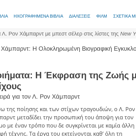
ΒΛΙΑ
ΗΧΟΓΡΑΦΗΜΕΝΑ ΒΙΒΛΙΑ
ΔΙΑΛΕΞΕΙΣ
ΦΙΛΜ
ΣΧΕΤΙΚΑ Μ
 Λ. Ρον Χάμπαρντ με μπεστ σέλερ στις λίστες της
New Y
ον Χάμπαρντ: Η Ολοκληρωμένη Βιογραφική Εγκυκλο
ιήματα: Η Έκφραση της Ζωής 
ίχους
ειρά για τον Λ. Ρον Χάμπαρντ
ω της ποίησης και των στίχων τραγουδιών, ο Λ. Ρον
παρντ μεταδίδει την προσωπική του άποψη για τον
μο με έναν τρόπο που δε συγκρίνεται με καμία άλλη
φή τέχνης. Τα έργα του εκτείνονται καθ’ όλη τη