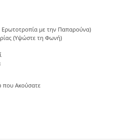
Η Ερωτοτροπία με την Παπαρούνα)
ρίας (Υψώστε τη Φωνή)
ί
α
ώ που Ακούσατε