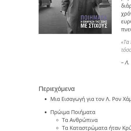
διά
χρό
ευρ
πνε
«Τα 
τόσο
– Λ
Περιεχόμενα
Μια Εισαγωγή για τον Λ. Ρον Χ
Πρώιμα Ποιήματα
Τα Ανθρώπινα
Τα Καταστρώματα ήταν Κρύ