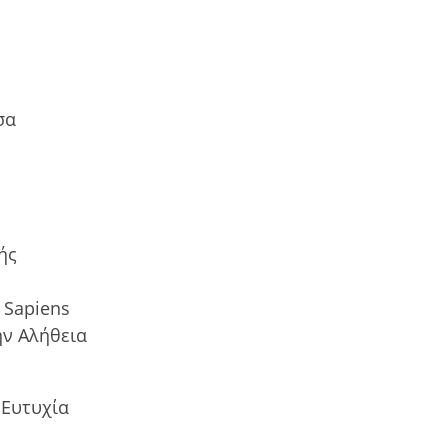
σα
ής
 Sapiens
ην Αλήθεια
 Ευτυχία