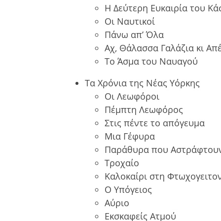
Η Δεύτερη Ευκαιρία του Κά
Οι Ναυτικοί
Πάνω απ’ Όλα
Αχ, Θάλασσα Γαλάζια κι Απ
Το Άσμα του Ναυαγού
Τα Χρόνια της Νέας Υόρκης
Οι Λεωφόροι
Πέμπτη Λεωφόρος
Στις πέντε το απόγευμα
Μια Γέφυρα
Παράθυρα που Αστράφτου
Τροχαίο
Καλοκαίρι στη Φτωχογειτο
Ο Υπόγειος
Αύριο
Εκσκαφείς Ατμού