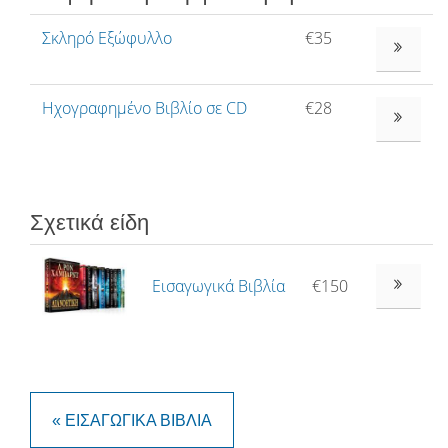
Σκληρό Εξώφυλλο
€35
ΔΕΊΤΕ ΠΕΡ
Ηχογραφημένο Βιβλίο σε CD
€28
ΔΕΊΤΕ ΠΕΡ
Σχετικά είδη
Εισαγωγικά Βιβλία
€150
« ΕΙΣΑΓΩΓΙΚΆ ΒΙΒΛΊΑ