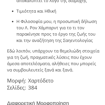
αποκαλύπτει το λόγο της διαµάχης
Τιµιότητα και Ηθική
Η Φιλοσοφία μου, η προσωπική δήλωση
του Λ. Ρον Χάμπαρντ για το τι τον
παρακίνησε προς το έργο της ζωής του
και την αναζήτηση της Σαηεντολογίας
Εδώ λοιπόν, υπάρχουν τα θεµελιώδη στοιχεία
για τη ζωή, πραγµατικές λύσεις που έχουν
άµεσα αποτελέσµατα, αλήθειες που µπορείς
να συµβουλευτείς ξανά και ξανά.
Μορφή:
Χαρτόδετο
Σελίδες:
384
Διαφορετική Μορφοποίηση