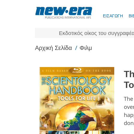
ΕΙΣΑΓΩΓΗ
ΒΙ
Εκδοτικός οίκος του συγγραφέα
/
Αρχική Σελίδα
Φιλμ
Th
To
Th
ove
happ
done