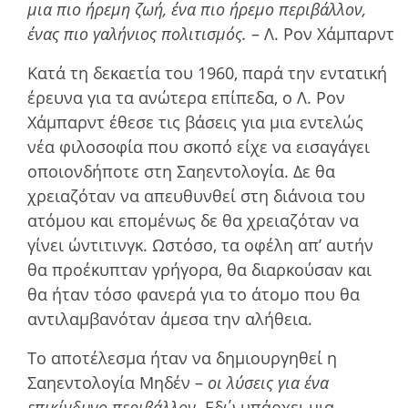
μια πιο ήρεμη ζωή, ένα πιο ήρεμο περιβάλλον,
ένας πιο γαλήνιος πολιτισμός.
– Λ. Ρον Χάμπαρντ
Κατά τη δεκαετία του 1960, παρά την εντατική
έρευνα για τα ανώτερα επίπεδα, ο Λ. Ρον
Χάμπαρντ έθεσε τις βάσεις για μια εντελώς
νέα φιλοσοφία που σκοπό είχε να εισαγάγει
οποιονδήποτε στη Σαηεντολογία. Δε θα
χρειαζόταν να απευθυνθεί στη διάνοια του
ατόµου και εποµένως δε θα χρειαζόταν να
γίνει ώντιτινγκ. Ωστόσο, τα οφέλη απ’ αυτήν
θα προέκυπταν γρήγορα, θα διαρκούσαν και
θα ήταν τόσο φανερά για το άτομο που θα
αντιλαμβανόταν άμεσα την αλήθεια.
Το αποτέλεσµα ήταν να δηµιουργηθεί η
Σαηεντολογία Μηδέν –
οι λύσεις για ένα
επικίνδυνο περιβάλλον.
Εδώ υπάρχει μια