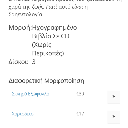
χαρά της
ζωής. Γιατί
αυτό
είναι
η
Σαηεντολογία.
Μορφή:
Ηχογραφημένο
Βιβλίο Σε CD
(Χωρίς
Περικοπές)
Δίσκοι:
3
Διαφορετική Μορφοποίηση
Σκληρό Εξώφυλλο
€30
ΔΕΊΤΕ ΠΕΡ
Χαρτόδετο
€17
ΔΕΊΤΕ ΠΕΡ