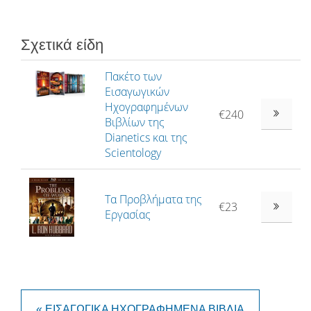
Σχετικά είδη
Πακέτο των
Εισαγωγικών
Ηχογραφημένων
€240
Βιβλίων της
Dianetics και της
Scientology
Τα Προβλήματα της
€23
Εργασίας
« ΕΙΣΑΓΩΓΙΚΆ ΗΧΟΓΡΑΦΗΜΈΝΑ ΒΙΒΛΊΑ