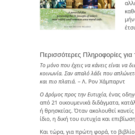
αλλ
καθ
μήν
έτσ
Περισσότερες Πληροφορίες για 
Το µόνο που έχεις να κάνεις είναι να δ
κοινωνία. Σαν απαλό λάδι που απλώνετ
και πιο πλατιά.
– Λ. Ρον Χάμπαρντ
Ο Δρόµος προς την Ευτυχία
, ένας οδη
από 21 οικουµενικά διδάγµατα, κατά
ή θρησκείας. Όταν ακολουθεί κανείς 
ίδιο, η δική του ευτυχία και επιβίω
Και τώρα, για πρώτη φορά, το βιβλί