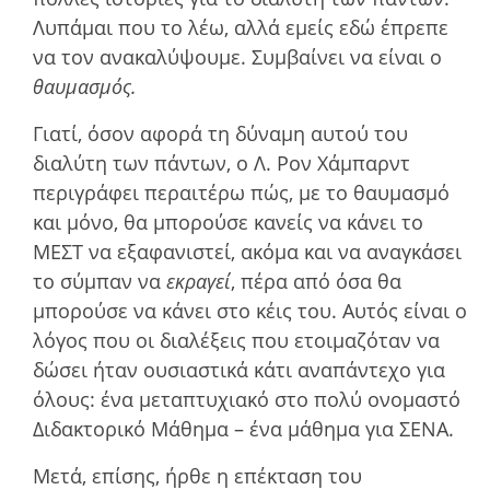
Λυπάµαι που το λέω, αλλά εµείς εδώ έπρεπε
να τον ανακαλύψουµε. Συμβαίνει να είναι ο
θαυμασμός.
Γιατί, όσον αφορά τη δύναµη αυτού του
διαλύτη των πάντων, ο Λ. Ρον Χάµπαρντ
περιγράφει περαιτέρω πώς, µε το θαυµασµό
και µόνο, θα µπορούσε κανείς να κάνει το
ΜΕΣΤ να εξαφανιστεί, ακόµα και να αναγκάσει
το σύµπαν να
εκραγεί
, πέρα από όσα θα
µπορούσε να κάνει στο κέις του. Αυτός είναι ο
λόγος που οι διαλέξεις που ετοιµαζόταν να
δώσει ήταν ουσιαστικά κάτι αναπάντεχο για
όλους: ένα µεταπτυχιακό στο πολύ ονοµαστό
Διδακτορικό Μάθηµα – ένα µάθηµα για ΣΕΝΑ.
Μετά, επίσης, ήρθε η επέκταση του