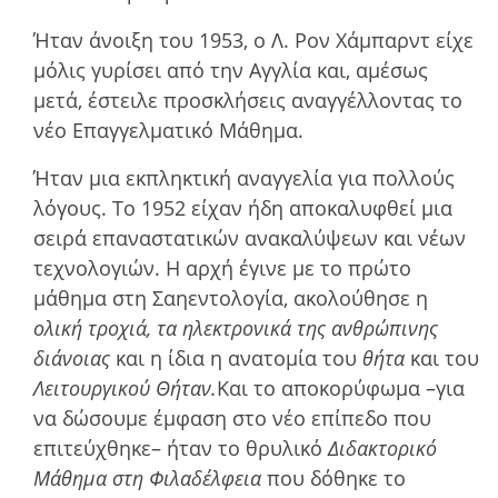
Ήταν άνοιξη του 1953, ο Λ. Ρον Χάμπαρντ είχε
µόλις γυρίσει από την Αγγλία και, αµέσως
µετά, έστειλε προσκλήσεις αναγγέλλοντας το
νέο Επαγγελµατικό Μάθηµα.
Ήταν µια εκπληκτική αναγγελία για πολλούς
λόγους. Το 1952 είχαν ήδη αποκαλυφθεί µια
σειρά επαναστατικών ανακαλύψεων και νέων
τεχνολογιών. Η αρχή έγινε µε το πρώτο
µάθηµα στη Σαηεντολογία, ακολούθησε η
ολική τροχιά, τα ηλεκτρονικά της ανθρώπινης
διάνοιας
και η ίδια η ανατοµία του
θήτα
και του
Λειτουργικού Θήταν.
Και το αποκορύφωµα –για
να δώσουµε έµφαση στο νέο επίπεδο που
επιτεύχθηκε– ήταν το θρυλικό
Διδακτορικό
Μάθηµα στη Φιλαδέλφεια
που δόθηκε το