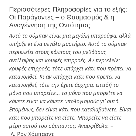
Περισσότερες Πληροφορίες για το εξής:
Οι Παράγοντες – ο Θαυµασµός & η
Αναγέννηση της Οντότητας
Αυτό το σύµπαν είναι µια µεγάλη µπαρούφα, αλλά
υπήρξε κι ένα µεγάλο µυστήριο. Αυτό το σύµπαν
περικλείει στους κόλπους του µεθόδους
αντίληψης και κρυφές επιρροές. Αν περικλείει
κρυφές επιρροές, τότε υπάρχει κάτι που πρέπει να
κατανοηθεί. Κι αν υπάρχει κάτι που πρέπει να
κατανοηθεί, τότε την έχετε άσχηµα, επειδή το
µόνο που µπορείτε... το µόνο που µπορείτε να
κάνετε είναι να κάνετε υπολογισµούς γι’ αυτό.
Εποµένως, δεν είναι κάτι που καταλαβαίνετε. Είναι
κάτι που µπορείτε να είστε. Μπορείτε να
είστε
µέρη αυτού του σύµπαντος; Αναµφίβολα.
–
Λ. Ρον Χάμπαρντ