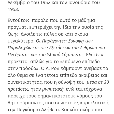
Δεκέµβριο του 1952 και τον Ιανουάριο του
1953.
Εντούτοις, παρόλο που αυτό το µάθηµα
πράγµατι εµπεριέχει την ίδια την ουσία της
ζωής, άνοιξε τις πύλες σε κάτι ακόµα
µεγαλύτερο:
Οι Παράγοντες: Σύνοψη των
Παραδοχών και των Εξετάσεων του Ανθρώπινου
Πνεύµατος και του Υλικού Σύµπαντος.
Εδώ δεν
πρόκειται απλώς για το «επόµενο επίπεδο
στην πρόοδο». Ο Λ. Ρον Χάμπαρντ ανέβασε το
όλο θέµα σε ένα τέτοιο επίπεδο ακρίβειας και
συνεκτικότητας, που η σύνοψή του,
µέσα σε 30
προτάσεις,
ήταν
µνηµειακή
, ενώ ταυτόχρονα
παρείχε τους σηµαντικότατους νόµους του
θήτα σύµπαντος που συνιστούν, κυριολεκτικά,
την Παγκόσµια Αλήθεια. Και κάτι ακόµα πιο