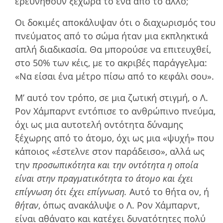
ερευνηθούν ξέχωρα το ένα από το άλλο;
Οι δοκιµές αποκάλυψαν ότι ο διαχωρισµός του
πνεύµατος από το σώµα ήταν µια εκπληκτικά
απλή διαδικασία. Θα µπορούσε να επιτευχθεί,
στο 50% των κέις, µε το ακριβές παράγγελµα:
«Να είσαι ένα µέτρο πίσω από το κεφάλι σου».
Μ’ αυτό τον τρόπο, σε µια ζωτική στιγµή, ο Λ.
Ρον Χάμπαρντ εντόπισε το ανθρώπινο πνεύµα,
όχι ως µια αυτοτελή οντότητα δύναµης
ξέχωρης από το άτοµο, όχι ως µια «ψυχή» που
κάποιος «έστελνε στον παράδεισο», αλλά ως
την
προσωπικότητα και την οντότητα η οποία
είναι στην πραγµατικότητα το άτοµο και έχει
επίγνωση ότι έχει επίγνωση.
Αυτό το θήτα ον, ή
θήταν
, όπως ανακάλυψε ο Λ. Ρον Χάμπαρντ,
είναι αθάνατο και κατέχει δυνατότητες πολύ