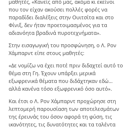
µαθητές, «Κανείς από µας, ακόµα κι εκείνοι
που τον είχαν ακούσει πολλές φορές να
παραδίδει διαλέξεις στην Ουιτσίτα και στο
Φίνιξ, δεν ήταν προετοιµασµένος για τα
αδιανόητα βραδινά πυροτεχνήµατα».
Στην εισαγωγική του προσφώνηση, ο Λ. Ρον
Χάμπαρντ είπε στους µαθητές:
«Δε νοµίζω να έχει ποτέ πριν διδαχτεί αυτό το
θέµα στη Γη. Έχουν υπάρξει µερικά
εξωφρενικά θέµατα που διδάχτηκαν εδώ…
αλλά κανένα τόσο εξωφρενικό όσο αυτό».
Και έτσι ο Λ. Ρον Χάμπαρντ προχώρησε στη
λεπτοµερή παρουσίαση των αποτελεσµάτων
της έρευνάς του όσον αφορά τη φύση, τις
ικανότητες, τις δυνατότητες και τα ταλέντα