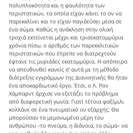
πολυπλοκότητα και η φαυλότητα των
περιστατικών, τα οποία είχαν κάνει το ον να
παρεκκλίνει και το είχαν παγιδεύσει µέσα σε
ένα σώµα. Καθώς η ανάκληση στην ολική
τροχιά εκτείνεται µέχρι και τρισεκατοµµύρια
χρόνια πίσω, ο αριθµός των παρεκκλιτικών
περιστατικών που έπρεπε να διατρεχτούν
έφτανε τις µυριάδες εκατοµµύρια. Η απόπειρα
να απευθυνθεί κανείς σ’ αυτά µε τη µέθoδο
διάτρεξης εγγράµµων της Διανοητικής θα ήταν
ένα αποκαρδιωτικό έργο. Έτσι, ο Λ. Ρον
Χάμπαρντ άρχισε να εξετάζει το πρόβληµα
από διαφορετική γωνία: Γιατί τέτοια φαξίµιλι
κολλάνε σε ένα πνευµατικό ον εξαρχής; Θα
µπορούσαν τα µεµονωµένα µέρη του
ανθρώπου –το πνεύµα, η διάνοια, το σώµα– να