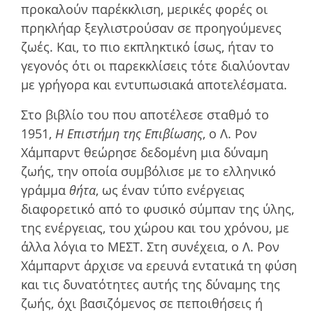
προκαλούν παρέκκλιση, µερικές φορές οι
πρηκλήαρ ξεγλιστρούσαν σε προηγούµενες
ζωές. Και, το πιο εκπληκτικό ίσως, ήταν το
γεγονός ότι οι παρεκκλίσεις τότε διαλύονταν
µε γρήγορα και εντυπωσιακά αποτελέσµατα.
Στο βιβλίο του που αποτέλεσε σταθµό το
1951,
Η Επιστήµη της Επιβίωσης
, ο Λ. Ρον
Χάμπαρντ θεώρησε δεδοµένη µια δύναµη
ζωής, την οποία συµβόλισε µε το ελληνικό
γράµµα
θήτα
, ως έναν τύπο ενέργειας
διαφορετικό από το φυσικό σύµπαν της ύλης,
της ενέργειας, του χώρου και του χρόνου, µε
άλλα λόγια το ΜΕΣΤ. Στη συνέχεια, ο Λ. Ρον
Χάμπαρντ άρχισε να ερευνά εντατικά τη φύση
και τις δυνατότητες αυτής της δύναµης της
ζωής, όχι βασιζόµενος σε πεποιθήσεις ή