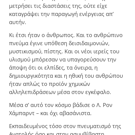
µετρήσει τις διαστάσεις της, ούτε είχε
καταγράψει την παραγωγή ενέργειας απ’
αυτήν.
Κι έτσι ήταν ο άνθρωπος. Και το ανθρώπινο
πνεύµα έγινε υπόθεση δεισιδαιµονιών,
µυστικισµού, πίστης. Και οι νέοι ιερείς του
υλισµού µπόρεσαν να υπαγορεύσουν την
άποψη ότι οι ελπίδες, τα όνειρα, η
δηµιουργικότητα και η ηθική του ανθρώπου
ήταν απλώς το προϊόν χηµικών
αλληλεπιδράσεων µέσα στον εγκέφαλο.
Μέσα σ’ αυτό τον κόσµο βάδισε ο Λ. Ρον
Χάµπαρντ – και όχι αβασάνιστα.
Εκπαιδευµένος τόσο στον πνευµατισµό της
Ανατολής όσο και στην ασυµβίβαστη