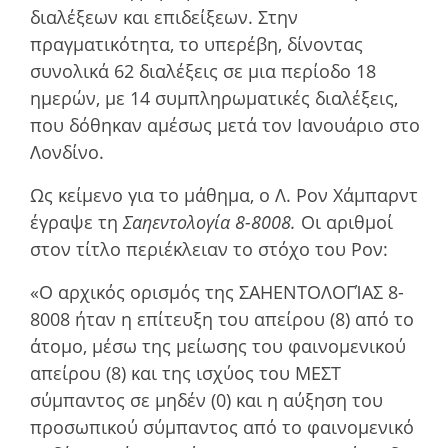
διαλέξεων και επιδείξεων. Στην
πραγµατικότητα, το υπερέβη, δίνοντας
συνολικά 62 διαλέξεις σε µια περίοδο 18
ηµερών, µε 14 συµπληρωµατικές διαλέξεις,
που δόθηκαν αµέσως µετά τον Ιανουάριο στο
Λονδίνο.
Ως κείµενο για το µάθηµα, ο Λ. Ρον Χάμπαρντ
έγραψε τη
Σαηεντολογία 8-8008.
Οι αριθµοί
στον τίτλο περιέκλειαν το στόχο του Ρον:
«Ο αρχικός ορισµός της ΣΑΗΕΝΤΟΛΟΓΊΑΣ 8-
8008 ήταν η επίτευξη του απείρου (8) από το
άτοµο, µέσω της µείωσης του φαινοµενικού
απείρου (8) και της ισχύος του ΜΕΣΤ
σύµπαντος σε µηδέν (0) και η αύξηση του
προσωπικού σύµπαντος από το φαινοµενικό