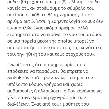
µηδέν (0) µέχρι το άπειρο (8)... Μπορεί να δει
κανείς ότι, αν στρέψουµε το σύµβολο του
απείρου σε κάθετη θέση, δηµιουργεί τον
αριθµό οκτώ. Έτσι, η Σαηεντολογία 8-8008 δεν
είναι απλώς ένας ακόµα αριθµός, αλλά
εξυπηρετεί στο να εισάγει το νου του ατόµου
σε µια πορεία µέσω της οποίας µπορεί να
αποκαταστήσει τον εαυτό του, τις ικανότητές
του, την ηθική του και τους στόχους του».
Γνωρίζοντας ότι οι πληροφορίες που
επρόκειτο να παραδώσει θα έπρεπε να
διαδοθούν από τη Φιλαδέλφεια προς τον
υπόλοιπο κόσµο, γρήγορα και χωρίς
αυθαιρεσίες ή αλλοιώσεις, ο Ρον κανόνισε να
γίνει επαγγελµατική ηχογράφηση των
διαλέξεων. Ένας από τους µαθητές του