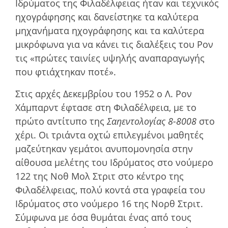
Ιδρύµατος της Φιλαδέλφειας ήταν και τεχνικός
ηχογράφησης και δανείστηκε τα καλύτερα
µηχανήµατα ηχογράφησης και τα καλύτερα
µικρόφωνα για να κάνει τις διαλέξεις του Ρον
τις «πρώτες ταινίες υψηλής αναπαραγωγής
που φτιάχτηκαν ποτέ».
Στις αρχές Δεκεµβρίου του 1952 ο Λ. Ρον
Χάμπαρντ έφτασε στη Φιλαδέλφεια, µε το
πρώτο αντίτυπο της
Σαηεντολογίας 8-8008
στο
χέρι. Οι τριάντα οχτώ επιλεγµένοι µαθητές
µαζεύτηκαν γεµάτοι ανυποµονησία στην
αίθουσα µελέτης του Ιδρύµατος στο νούµερο
122 της Νοθ Μολ Στριτ στο κέντρο της
Φιλαδέλφειας, πολύ κοντά στα γραφεία του
Ιδρύµατος στο νούµερο 16 της Νορθ Στριτ.
Σύµφωνα µε όσα θυµάται ένας από τους