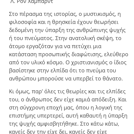
Λ. Ρον Χάμπαρντ
Στο πέρασµα της ιστορίας, ο µυστικισµός, η
φιλοσοφία και η θρησκεία έχουν θεωρήσει
δεδοµένη την ύπαρξη της ανθρώπινης ψυχής
ή του πνεύµατος. Στην ανατολική σκέψη, το
άτοµο εργαζόταν για να πετύχει µια
κατάσταση προσωπικής διαφώτισης, ελεύθερο
από τον υλικό κόσµο. Ο χριστιανισµός ο ίδιος
βασίστηκε στην ελπίδα ότι το πνεύµα του
ανθρώπου µπορούσε να υπερβεί το θάνατο.
Κι όµως, παρ’ όλες τις θεωρίες και τις ελπίδες
του, ο άνθρωπος δεν είχε καµιά απόδειξη. Και
στη σύγχρονη εποχή µας, όπου η λογική της
επιστήµης υπερτερεί, αυτή καθαυτή η ύπαρξη
της ψυχής αµφισβητήθηκε. Στο κάτω κάτω,
κανείς δεν την είχε δει, κανείς δεν είχε