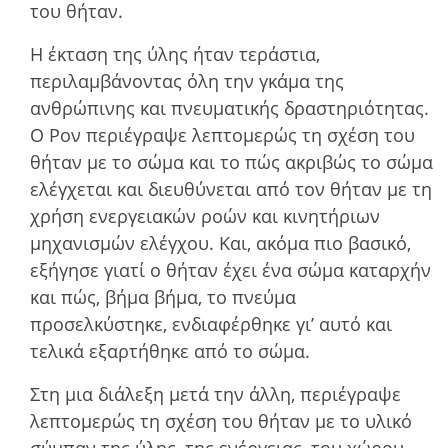
του θήταν.
Η έκταση της ύλης ήταν τεράστια,
περιλαµβάνοντας όλη την γκάµα της
ανθρώπινης και πνευµατικής δραστηριότητας.
Ο Ρον περιέγραψε λεπτοµερώς τη σχέση του
θήταν µε το σώµα και το πώς ακριβώς το σώµα
ελέγχεται και διευθύνεται από τον θήταν µε τη
χρήση ενεργειακών ροών και κινητήριων
µηχανισµών ελέγχου. Και, ακόµα πιο βασικό,
εξήγησε γιατί ο θήταν έχει ένα σώµα καταρχήν
και πώς, βήµα βήµα, το πνεύµα
προσελκύστηκε, ενδιαφέρθηκε γι’ αυτό και
τελικά εξαρτήθηκε από το σώµα.
Στη µια διάλεξη µετά την άλλη, περιέγραψε
λεπτοµερώς τη σχέση του θήταν µε το υλικό