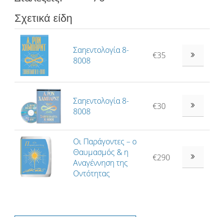
Σχετικά είδη
Σαηεντολογία 8-
€35
8008
Σαηεντολογία 8-
€30
8008
Οι Παράγοντες – ο
Θαυµασµός & η
€290
Αναγέννηση της
Οντότητας