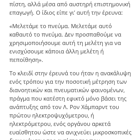
πίστη, αλλά µέσα από αυστηρή επιστηµονική
επαγωγή. Ο ίδιος είπε γι’ αυτή την έρευνα:
«Μελετάµε το πνεύµα. Mελετάµε αυτό
καθαυτό το πνεύµα. Δεν προσπαθούµε να
χρησιµοποιήσουµε αυτή τη µελέτη για να
ενισχύσουµε κάποια άλλη µελέτη ή
πεποίθηση».
Το κλειδί στην έρευνά του ήταν η ανακάλυψη
ενός τρόπου για την ποσοτική µέτρηση των
διανοητικών και πνευµατικών φαινοµένων,
πράγµα που κατέστη εφικτό µόνο βάσει της
ανάπτυξης από τον Λ. Ρον Χάμπαρντ του
πρώτου ηλεκτροψυχόµετρου, ή
ηλεκτρόµετρου, ενός οργάνου αρκετά
ευαίσθητου ώστε να ανιχνεύει µικροσκοπικές