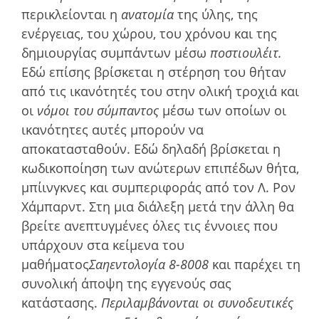
περικλείονται η
ανατοµία
της ύλης, της
ενέργειας, του χώρου, του χρόνου και της
δηµιουργίας συµπάντων µέσω
ποστιουλέιτ.
Εδώ επίσης βρίσκεται η στέρηση του θήταν
από τις ικανότητές του στην ολική τροχιά και
οι
νόµοι του σύµπαντος
µέσω των οποίων οι
ικανότητες αυτές µπορούν να
αποκατασταθούν. Εδώ δηλαδή βρίσκεται η
κωδικοποίηση των ανώτερων επιπέδων θήτα,
µπίινγκνες και συµπεριφοράς από τον Λ. Ρον
Χάμπαρντ. Στη µια διάλεξη µετά την άλλη θα
βρείτε ανεπτυγμένες όλες τις έννοιες που
υπάρχουν στα κείμενα του
µαθήµατος
Σαηεντολογία 8-8008
και παρέχει τη
συνολική άποψη της εγγενούς σας
κατάστασης.
Περιλαμβάνονται οι συνοδευτικές