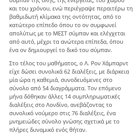
σύµπαν της ύλης, της ενέργειας, του χώρου
και του χρόνου, ενώ περιέγραψε περαιτέρω τη
βαθµιδωτή κλίµακα της οντότητας, από το
κατώτερο επίπεδο όπου το ον συµφωνεί
απολύτως µε το ΜΕΣΤ σύµπαν και ελέγχεται
από αυτό, µέχρι τα ανώτερα επίπεδα, όπου
ένα ον δηµιουργεί το δικό του σύµπαν.
Στο τέλος του µαθήµατος, ο Λ. Ρον Χάμπαρντ
είχε δώσει συνολικά 62 διαλέξεις, µε διάρκεια
µία ώρα η καθεµιά, συνοδευόµενες στο
σύνολο από 54 διαγράµµατα. Τον επόµενο
µήνα δόθηκαν άλλες 14 συµπληρωµατικές
διαλέξεις στο Λονδίνο, ανεβάζοντας το
συνολικό νούµερο στις 76 διαλέξεις, ένα
µνηµειώδες σύνολο γνώσης σχετικά µε το
πλήρες δυναμικό ενός θήταν.