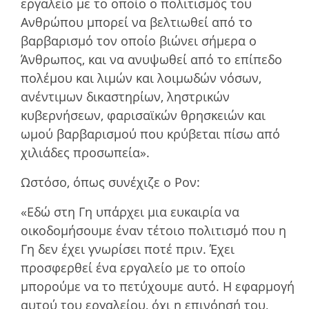
εργαλείο µε το οποίο ο πολιτισµός του
Ανθρώπου µπορεί να βελτιωθεί από το
βαρβαρισµό τον οποίο βιώνει σήµερα ο
Άνθρωπος, και να ανυψωθεί από το επίπεδο
πολέµου και λιµών και λοιµωδών νόσων,
ανέντιµων δικαστηρίων, ληστρικών
κυβερνήσεων, φαρισαϊκών θρησκειών και
ωµού βαρβαρισµού που κρύβεται πίσω από
χιλιάδες προσωπεία».
Ωστόσο, όπως συνέχιζε ο Ρον:
«Εδώ στη Γη υπάρχει µια ευκαιρία να
οικοδοµήσουµε έναν τέτοιο πολιτισµό που η
Γη δεν έχει γνωρίσει ποτέ πριν. Έχει
προσφερθεί ένα εργαλείο µε το οποίο
µπορούµε να το πετύχουµε αυτό. Η εφαρµογή
αυτού του εργαλείου, όχι η επινόησή του,