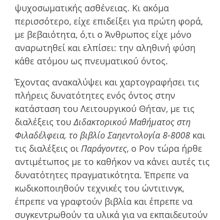
ψυχοσωματικής ασθένειας. Κι ακόµα
περισσότερο, είχε επιδείξει για πρώτη φορά,
µε βεβαιότητα, ό,τι ο Άνθρωπος είχε µόνο
αναρωτηθεί και ελπίσει: την αληθινή φύση
κάθε ατόµου ως πνευµατικού όντος.
Έχοντας ανακαλύψει και χαρτογραφήσει τις
πλήρεις δυνατότητες ενός όντος στην
κατάσταση του Λειτουργικού Θήταν, µε τις
διαλέξεις του
Διδακτορικού Μαθήµατος στη
Φιλαδέλφεια, το βιβλίο Σαηεντολογία 8-8008
και
τις διαλέξεις οι
Παράγοντες
, ο Ρον τώρα ήρθε
αντιµέτωπος µε το καθήκον να κάνει αυτές τις
δυνατότητες πραγµατικότητα. Έπρεπε να
κωδικοποιηθούν τεχνικές του ώντιτινγκ,
έπρεπε να γραφτούν βιβλία και έπρεπε να
συγκεντρωθούν τα υλικά για να εκπαιδευτούν