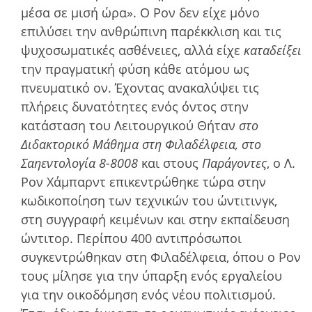
µέσα σε µισή ώρα». Ο Ρον δεν είχε µόνο
επιλύσει την ανθρώπινη παρέκκλιση και τις
ψυχοσωµατικές ασθένειες, αλλά είχε
καταδείξει
την πραγµατική φύση κάθε ατόµου ως
πνευµατικό ον. Έχοντας ανακαλύψει τις
πλήρεις δυνατότητες ενός όντος στην
κατάσταση του Λειτουργικού Θήταν
στο
Διδακτορικό Μάθηµα στη Φιλαδέλφεια, στο
Σαηεντολογία 8-8008
και στους
Παράγοντες
, ο Λ.
Ρον Χάμπαρντ επικεντρώθηκε τώρα στην
κωδικοποίηση των τεχνικών του ώντιτινγκ,
στη συγγραφή κειµένων και στην εκπαίδευση
ώντιτορ. Περίπου 400 αντιπρόσωποι
συγκεντρώθηκαν στη Φιλαδέλφεια, όπου ο Ρον
τους µίλησε για την ύπαρξη ενός εργαλείου
για την οικοδόµηση ενός νέου πολιτισµού.