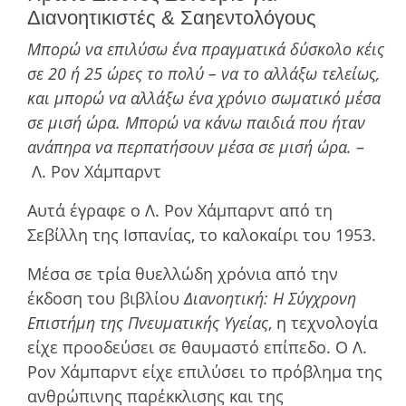
Διανοητικιστές & Σαηεντολόγους
Mπορώ να επιλύσω ένα πραγµατικά δύσκολο κέις
σε 20 ή 25 ώρες το πολύ – να το αλλάξω τελείως,
και µπορώ να αλλάξω ένα χρόνιο σωµατικό µέσα
σε µισή ώρα. Μπορώ να κάνω παιδιά που ήταν
ανάπηρα να περπατήσουν µέσα σε µισή ώρα.
–
Λ. Ρον Χάμπαρντ
Αυτά έγραφε ο Λ. Ρον Χάµπαρντ από τη
Σεβίλλη της Ισπανίας, το καλοκαίρι του 1953.
Μέσα σε τρία θυελλώδη χρόνια από την
έκδοση του βιβλίου
Διανοητική: Η Σύγχρονη
Επιστήµη της Πνευµατικής Υγείας
, η τεχνολογία
είχε προοδεύσει σε θαυµαστό επίπεδο. Ο Λ.
Ρον Χάμπαρντ είχε επιλύσει το πρόβλημα της
ανθρώπινης παρέκκλισης και της