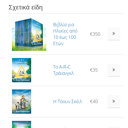
Σχετικά είδη
Βιβλία για
Ηλικίες από
€350
10 έως 100
Ετών
Το A‑R‑C
€35
Τράιανγκλ
Η Τόουν Σκέιλ
€40