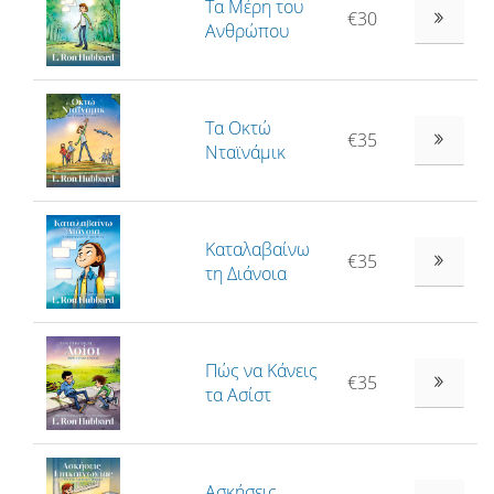
Τα Μέρη του
€30
Ανθρώπου
Τα Οκτώ
€35
Νταϊνάμικ
Καταλαβαίνω
€35
τη Διάνοια
Πώς να Κάνεις
€35
τα Ασίστ
Ασκήσεις