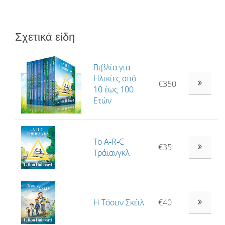
Σχετικά είδη
Βιβλία για
Ηλικίες από
€350
10 έως 100
Ετών
Το A‑R‑C
€35
Τράιανγκλ
Η Τόουν Σκέιλ
€40