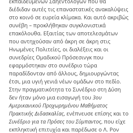
εκπαιδευµένων Σαηεντολόγων που θα
διέδιδαν αυτές τις επαναστατικές ανακαλύψεις
στο κοινό σε ευρεία κλίµακα. Και αυτό ακριβώς
συνέβη – προκλήθηκαν συγκλονιστικά
επακόλουθα. Εξαιτίας των αποτελεσµάτων
που αντηχούσαν από άκρη σε άκρη στις
Ηνωµένες Πολιτείες, οι διαλέξεις και οι
συνεδρίες Οµαδικού Πρόσεσινγκ που
εφαρµόστηκαν στο συνέδριο τώρα
παραδίδονταν από άλλους, δηµιουργώντας
έτσι, µια υγιή γενιά νέων οµάδων στο πεδίο.
Στην πραγµατικότητα το Συνέδριο στη Δύση
δεν ήταν µόνο µια εισαγωγή του
3ου
Αµερικανικού Προχωρηµένου Μαθήµατος
Πρακτικής Διδασκαλίας
, ενέπνευσε επίσης και το
Συνέδριο για τα Πρόσες του Σύµπαντος
, που είχε
εκπληκτική επιτυχία και παρέδωσε ο Λ. Ρον