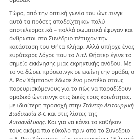
Τώρα, από την οπτική γωνία του ώντιτινγκ
αυτά τα πρόσες αποδείχτηκαν πολύ
αποτελεσµατικά – πολλά σωµατικά έφυγαν και
άνθρωποι στο Συνέδριο πέτυχαν την
κατάσταση του Θήτα Κλήαρ. Αλλά υπήρχε ένας
ευρύτερος λόγος που το Λιτλ Θήατερ έγινε το
σηµείο εκκίνησης µιας εκρηκτικής ανόδου. Με
το να δώσει πρόσεσινγκ σε εκείνη την οµάδα, ο
Λ. Ρον Χάμπαρντ έδωσε ένα µοντέλο στους
παρευρισκόµενους για το πώς να παραδίδουν
οµαδικό ώντιτινγκ στις δικές τους κοινότητες,
µε ιδιαίτερη προσοχή στην
Στάνταρ Λειτουργική
Διαδικασία 8-C
και στις λίστες της
Αυτοανάλυσης
. Και για να κάνει το καθήκον
τους ακόµα πιο εύκολο πριν από το Συνέδριο
ο Λ. Ρον Χάμπαρντ, είχε ηχογραφήσει 15 λεπτά