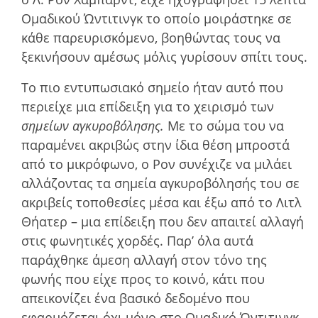
Οµαδικού Ώντιτινγκ το οποίο µοιράστηκε σε
κάθε παρευρισκόµενο, βοηθώντας τους να
ξεκινήσουν αµέσως µόλις γυρίσουν σπίτι τους.
Το πιο εντυπωσιακό σηµείο ήταν αυτό που
περιείχε µια επίδειξη για το χειρισµό των
σηµείων αγκυροβόλησης.
Με το σώµα του να
παραµένει ακριβώς στην ίδια θέση µπροστά
από το µικρόφωνο, ο Ρον συνέχιζε να µιλάει
αλλάζοντας τα σηµεία αγκυροβόλησής του σε
ακριβείς τοποθεσίες µέσα και έξω από το Λιτλ
Θήατερ – µια επίδειξη που δεν απαιτεί αλλαγή
στις φωνητικές χορδές. Παρ’ όλα αυτά
παράχθηκε άµεση αλλαγή στον τόνο της
φωνής που είχε προς το κοινό, κάτι που
απεικονίζει ένα βασικό δεδοµένο που
εφαρµόζεται όχι µόνο στο Οµαδικό Ώντιτινγκ