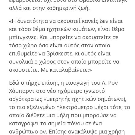
αλλά και στην καθηµερινή ζωή.
«Η δυνατότητα να ακουστεί κανείς δεν είναι
και τόσο θέµα ηχητικών κυµάτων, είναι θέµα
µπίινγκνες. Και µπορείτε να ακουστείτε σε
τόσο χώρο όσο είναι αυτός στον οποίο
επιθυµείτε να βρίσκεστε, κι αυτός είναι
συνολικά ο χώρος στον οποίο µπορείτε να
ακουστείτε. Με καταλαβαίνετε;»
Εδώ υπήρχε επίσης η εισαγωγή του Λ. Ρον
Χάμπαρντ στο νέο ηχόµετρο (γνωστό
αργότερα ως «µετρητής ηχητικών σηµάτων»),
το πιο εξελιγµένο ηλεκτρόµετρο µέχρι τότε, το
οποίο διέθετε µια µήλη που µπορούσε να
καταγράφει τα σηµεία πόνου σε ένα
ανθρώπινο ον. Επίσης ανακάλυψε µια χρήση