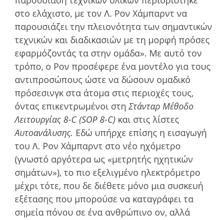
στο ελάχιστο, µε τον Λ. Ρον Χάµπαρντ να
παρουσιάζει την πλειονότητα των σηµαντικών
τεχνικών και διαδικασιών µε τη µορφή πρόσες
εφαρµόζοντάς τα στην οµάδα». Με αυτό τον
τρόπο, ο Ρον προσέφερε ένα µοντέλο για τους
αντιπροσώπους ώστε να δώσουν οµαδικό
πρόσεσινγκ στα άτοµα στις περιοχές τους,
όντας επικεντρωµένοι στη
Στάνταρ Μέθοδο
Λειτουργίας 8-C (SOP 8-C)
και στις λίστες
Αυτοανάλυσης.
Εδώ υπήρχε επίσης η εισαγωγή
του Λ. Ρον Χάμπαρντ στο νέο ηχόµετρο
(γνωστό αργότερα ως «µετρητής ηχητικών
σηµάτων»), το πιο εξελιγµένο ηλεκτρόµετρο
µέχρι τότε, που δε διέθετε µόνο µια συσκευή
εξέτασης που µπορούσε να καταγράφει τα
σηµεία πόνου σε ένα ανθρώπινο ον, αλλά