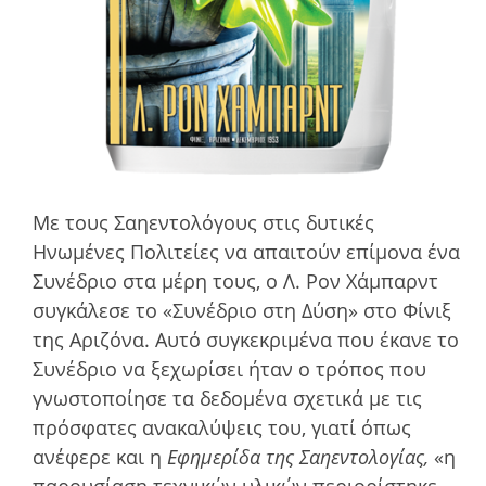
Με τους Σαηεντολόγους στις δυτικές
Ηνωµένες Πολιτείες να απαιτούν επίµονα ένα
Συνέδριο στα µέρη τους, ο Λ. Ρον Χάμπαρντ
συγκάλεσε το «Συνέδριο στη Δύση» στο Φίνιξ
της Αριζόνα. Αυτό συγκεκριµένα που έκανε το
Συνέδριο να ξεχωρίσει ήταν ο τρόπος που
γνωστοποίησε τα δεδοµένα σχετικά µε τις
πρόσφατες ανακαλύψεις του, γιατί όπως
ανέφερε και η
Εφηµερίδα της Σαηεντολογίας,
«η
παρουσίαση τεχνικών υλικών περιορίστηκε