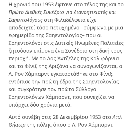
Η χρονιά του 1953 έφτανε στο τέλος της και το
Πρώτο Διεθνές Συνέδριο για Διανοητικιστές και
Σαηεντολόγους
στη Φιλαδέλφεια είχε
αποδειχτεί τόσο πετυχηµένο –σύµφωνα µε µια
εφηµερίδα της Σαηεντολογίας– που οι
Σαηεντολόγοι στις Δυτικές Ηνωµένες Πολιτείες
ζητούσαν επίµονα ένα Συνέδριο στη δική τους
περιοχή. Με το Λος Άντζελες της Καλιφόρνια
και το Φίνιξ της Αριζόνα να συναγωνίζονται, ο
Λ. Ρον Χάμπαρντ εγκαταστάθηκε στο Φίνιξ,
εντόπισε την πρώτη έδρα της Σαηεντολογίας
και συγκρότησε τον πρώτο Σύλλογο
Σαηεντολόγων Χάµπαρντ, που συνεχίζει να
υπάρχει δύο χρόνια µετά.
Αυτό συνέβη στις 28 Δεκεµβρίου 1953 στο
Λιτλ
Θήατερ
της πόλης όπου ο Λ. Ρον Χάμπαρντ