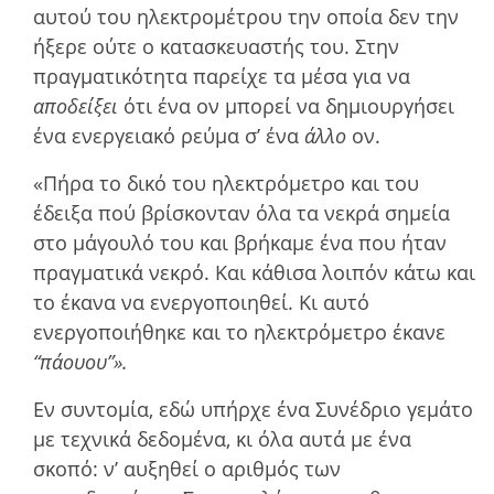
αυτού του ηλεκτροµέτρου την οποία δεν την
ήξερε ούτε ο κατασκευαστής του. Στην
πραγµατικότητα παρείχε τα µέσα για να
αποδείξει
ότι ένα ον µπορεί να δηµιουργήσει
ένα ενεργειακό ρεύµα σ’ ένα
άλλο
ον.
«Πήρα το δικό του ηλεκτρόµετρο και του
έδειξα πού βρίσκονταν όλα τα νεκρά σηµεία
στο µάγουλό του και βρήκαµε ένα που ήταν
πραγµατικά νεκρό. Και κάθισα λοιπόν κάτω και
το έκανα να ενεργοποιηθεί. Κι αυτό
ενεργοποιήθηκε και το ηλεκτρόµετρο έκανε
“πάουου”».
Εν συντοµία, εδώ υπήρχε ένα Συνέδριο γεµάτο
µε τεχνικά δεδοµένα, κι όλα αυτά µε ένα
σκοπό: ν’ αυξηθεί ο αριθµός των