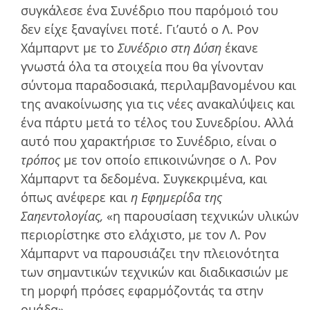
συγκάλεσε ένα Συνέδριο που παρόµοιό του
δεν είχε ξαναγίνει ποτέ. Γι’αυτό ο Λ. Ρον
Χάμπαρντ με το
Συνέδριο στη Δύση
έκανε
γνωστά όλα τα στοιχεία που θα γίνονταν
σύντομα παραδοσιακά, περιλαμβανομένου και
της ανακοίνωσης για τις νέες ανακαλύψεις και
ένα πάρτυ μετά το τέλος του Συνεδρίου. Αλλά
αυτό που χαρακτήρισε το Συνέδριο, είναι ο
τρόπος
με τον οποίο επικοινώνησε ο Λ. Ρον
Χάμπαρντ τα δεδομένα. Συγκεκριμένα, και
όπως ανέφερε και
η Εφηµερίδα της
Σαηεντολογίας,
«η παρουσίαση τεχνικών υλικών
περιορίστηκε στο ελάχιστο, µε τον Λ. Ρον
Χάµπαρντ να παρουσιάζει την πλειονότητα
των σηµαντικών τεχνικών και διαδικασιών µε
τη µορφή πρόσες εφαρµόζοντάς τα στην
οµάδα».