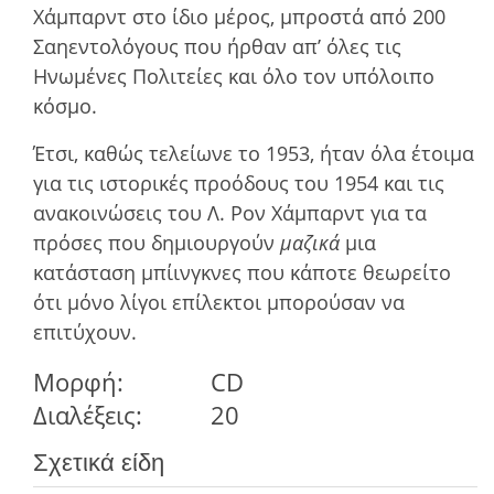
Χάμπαρντ στο ίδιο µέρος, µπροστά από 200
Σαηεντολόγους που ήρθαν απ’ όλες τις
Ηνωµένες Πολιτείες και όλο τον υπόλοιπο
κόσµο.
Έτσι, καθώς τελείωνε το 1953, ήταν όλα έτοιµα
για τις ιστορικές προόδους του 1954 και τις
ανακοινώσεις του Λ. Ρον Χάμπαρντ για τα
πρόσες που δηµιουργούν
µαζικά
µια
κατάσταση µπίινγκνες που κάποτε θεωρείτο
ότι µόνο λίγοι επίλεκτοι µπορούσαν να
επιτύχουν.
Μορφή:
CD
Διαλέξεις:
20
Σχετικά είδη