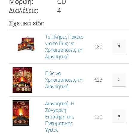
Μορφή:
CD
Διαλέξεις:
4
Σχετικά είδη
Το Πλήρες Πακέτο
για το Πώς να
€80
Χρησιµοποιείς τη
Διανοητική
Πώς να
Χρησιμοποιείς τη
€23
Διανοητική
Διανοητική: Η
Σύγχρονη
Επιστήμη της
€20
Πνευματικής
Υγείας