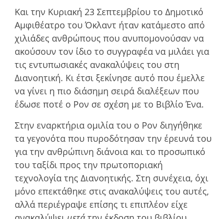
Και την Κυριακή 23 Σεπτεµβρίου το Δηµοτικό
Αµφιθέατρο του Όκλαντ ήταν κατάµεστο από
χιλιάδες ανθρώπους που ανυποµονούσαν να
ακούσουν τον ίδιο το συγγραφέα να µιλάει για
τις εντυπωσιακές ανακαλύψεις του στη
Διανοητική. Κι έτσι ξεκίνησε αυτό που έµελλε
να γίνει η πιο διάσηµη σειρά διαλέξεων που
έδωσε ποτέ ο Ρον σε σχέση µε το Βιβλίο Ένα.
Στην εναρκτήρια οµιλία του ο Ρον διηγήθηκε
τα γεγονότα που πυροδότησαν την έρευνά του
για την ανθρώπινη διάνοια και το προσωπικό
του ταξίδι προς την πρωτοποριακή
τεχνολογία της Διανοητικής. Στη συνέχεια, όχι
µόνο επεκτάθηκε στις ανακαλύψεις του αυτές,
αλλά περιέγραψε επίσης τι επιπλέον είχε
ανακαλύψει
µετά
την έκδοση του βιβλίου.