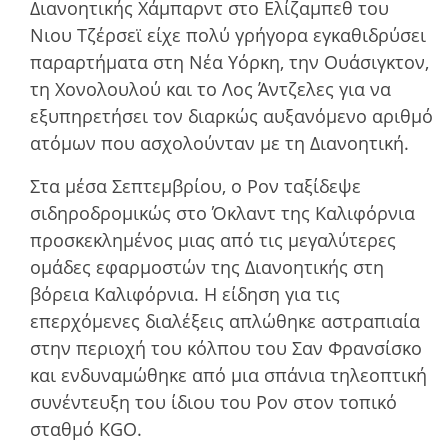
Διανοητικής Χάµπαρντ στο Ελίζαµπεθ του
Νιου Τζέρσεϊ είχε πολύ γρήγορα εγκαθιδρύσει
παραρτήµατα στη Νέα Υόρκη, την Ουάσιγκτον,
τη Χονολουλού και το Λος Άντζελες για να
εξυπηρετήσει τον διαρκώς αυξανόµενο αριθµό
ατόµων που ασχολούνταν µε τη Διανοητική.
Στα µέσα Σεπτεµβρίου, ο Ρον ταξίδεψε
σιδηροδροµικώς στο Όκλαντ της Καλιφόρνια
προσκεκληµένος µιας από τις µεγαλύτερες
οµάδες εφαρµοστών της Διανοητικής στη
βόρεια Καλιφόρνια. Η είδηση για τις
επερχόµενες διαλέξεις απλώθηκε αστραπιαία
στην περιοχή του κόλπου του Σαν Φρανσίσκο
και ενδυναµώθηκε από µια σπάνια τηλεοπτική
συνέντευξη του ίδιου του Ρον στον τοπικό
σταθµό KGO.