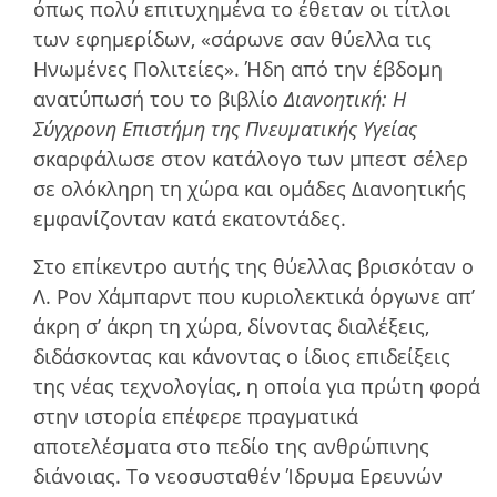
όπως πολύ επιτυχηµένα το έθεταν οι τίτλοι
των εφηµερίδων, «σάρωνε σαν θύελλα τις
Ηνωµένες Πολιτείες». Ήδη από την έβδοµη
ανατύπωσή του το βιβλίο
Διανοητική: Η
Σύγχρονη Επιστήµη της Πνευµατικής Υγείας
σκαρφάλωσε στον κατάλογο των µπεστ σέλερ
σε ολόκληρη τη χώρα και οµάδες Διανοητικής
εµφανίζονταν κατά εκατοντάδες.
Στο επίκεντρο αυτής της θύελλας βρισκόταν ο
Λ. Ρον Χάµπαρντ που κυριολεκτικά όργωνε απ’
άκρη σ’ άκρη τη χώρα, δίνοντας διαλέξεις,
διδάσκοντας και κάνοντας ο ίδιος επιδείξεις
της νέας τεχνολογίας, η οποία για πρώτη φορά
στην ιστορία επέφερε πραγµατικά
αποτελέσµατα στο πεδίο της ανθρώπινης
διάνοιας. Το νεοσυσταθέν Ίδρυµα Ερευνών