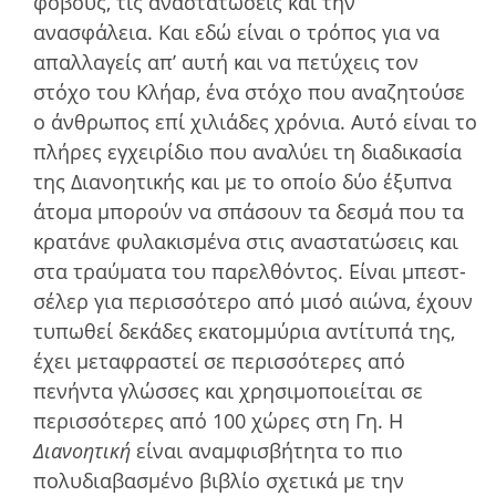
φόβους, τις αναστατώσεις και την
ανασφάλεια. Και εδώ είναι ο τρόπος για να
απαλλαγείς απ’ αυτή και να πετύχεις τον
στόχο του Κλήαρ, ένα στόχο που αναζητούσε
ο άνθρωπος επί χιλιάδες χρόνια. Αυτό είναι το
πλήρες εγχειρίδιο που αναλύει τη διαδικασία
της Διανοητικής και µε το οποίο δύο έξυπνα
άτοµα µπορούν να σπάσουν τα δεσµά που τα
κρατάνε φυλακισµένα στις αναστατώσεις και
στα τραύµατα του παρελθόντος. Είναι µπεστ-
σέλερ για περισσότερο από µισό αιώνα, έχουν
τυπωθεί δεκάδες εκατοµµύρια αντίτυπά της,
έχει µεταφραστεί σε περισσότερες από
πενήντα γλώσσες και χρησιµοποιείται σε
περισσότερες από 100 χώρες στη Γη. Η
Διανοητική
είναι αναµφισβήτητα το πιο
πολυδιαβασµένο βιβλίο σχετικά µε την