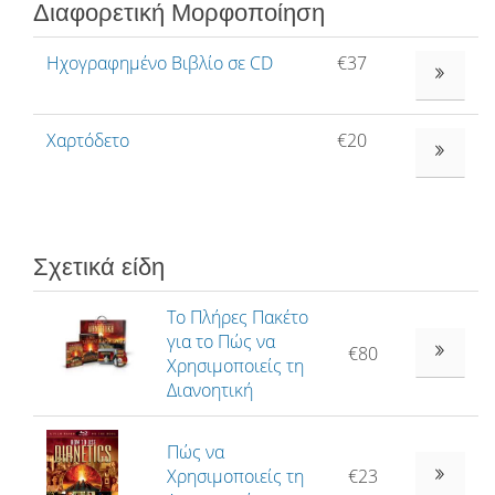
Διαφορετική Μορφοποίηση
Ηχογραφημένο Βιβλίο σε CD
€37
ΔΕΊΤΕ ΠΕΡ
Χαρτόδετο
€20
ΔΕΊΤΕ ΠΕΡ
Σχετικά είδη
Το Πλήρες Πακέτο
για το Πώς να
€80
Χρησιµοποιείς τη
Διανοητική
Πώς να
Χρησιμοποιείς τη
€23